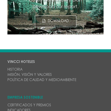
Hotels sustainability plan
download our report.
DOWNLOAD
VINCCI HOTELES
HISTORIA
MISIÓN, VISIÓN Y VALORES
POLÍTICA DE CALIDAD Y MEDIOAMBIENTE
EMPRESA SOSTENIBLE
CERTIFICADOS Y PREMIOS
INDICADORES